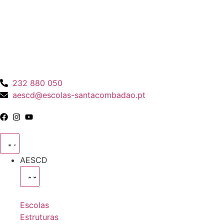
232 880 050
aescd@escolas-santacombadao.pt
AESCD
Escolas
Estruturas